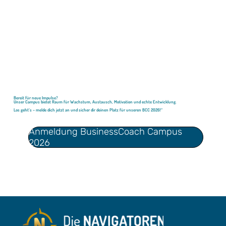
Bereit für neue Impulse?
Unser Campus bietet Raum für Wachstum, Austausch, Motivation und echte Entwicklung.
Los geht’s – melde dich jetzt an und sicher dir deinen Platz für unseren BCC 2026!“
Anmeldung BusinessCoach Campus
2026