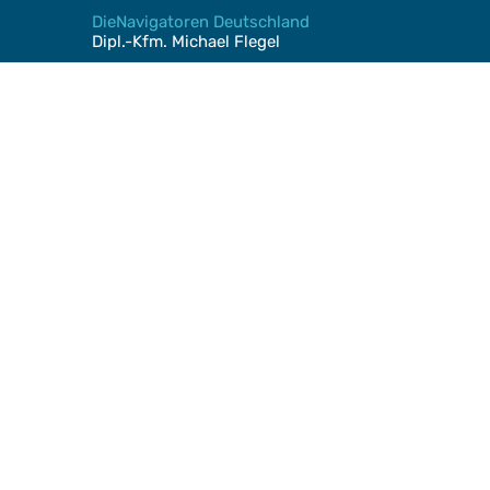
DieNavigatoren Deutschland
Dipl.-Kfm. Michael Flegel
Vorderer Rotenberg 20
D-91126 Schwabach
michael.flegel@dienavigatoren.com
+49 151 5505 1355
Impressum
Datenschutzerklärung