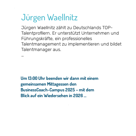
Jürgen Waellnitz
Jürgen Waellnitz zählt zu Deutschlands TOP-
Talentprofilern. Er unterstützt Unternehmen und 
Führungskräfte, ein professionelles 
Talentmanagement zu implementieren und bildet 
Talentmanager aus. 

Jürgen öffnete mir bereits vor Jahren den Blick 
dafür, wie wertvoll es ist, seine eigenen Talente 
und die Talente seiner Führungskräfte und 
Mitarbeiter gut zu kennen, welches begeisternde 
Um 13:00 Uhr beenden wir dann mit einem
Entwicklungspotenzial sich daraus ergibt, den 
gemeinsamen Mittagessen den
richtigen Mitarbeiter an dem für ihn und für das 
BusinessCoach-Campus 2025 – mit dem
Unternehmen richtigen Platz zu haben. Und 
Blick auf ein Wiedersehen in 2026 …
ganz entscheidend dabei: Vorher bereits zu 
wissen: Ja, das wird passen!

Und wie ihr dieses Gespür und diese Sicherheit 
bekommen werdet – das wird euch Jürgen 
anschaulich zeigen!