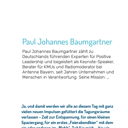
Paul Johannes Baumgartner
Paul Johannes Baumgartner
Paul Johannes Baumgartner zählt zu 
Deutschlands führenden Experten für Positive 
Und darum geht´s im Workshop: Weg mit den
Leadership und begeistert als Keynote-Speaker, 
Mitarbeiter-Benefits!
Berater für KMUs und Radiomoderator bei 
Kultur statt Benefitquatsch. Frisch gepresste Säfte
Antenne Bayern, seit Jahren Unternehmen und 
und Yoga allein werden nicht reichen, um die heiß
begehrten Fach- und Führungskräfte der heutigen
Menschen in Verantwortung. Seine Mission: 
Generation zu binden.
Arbeitskulturen schaffen, in denen Menschen 
Mitarbeitermotivation - so kann´s gelingen.
aufblühen – nicht trotz, sondern wegen der 
täglichen Herausforderungen.

Entdeckt die Geheimnisse des Positive Leadership.
Was trage ich als BusinessCoach und
Schon lange bevor der Begriff „New Work“ in 
Führungskraft dazu bei, dass meine Mitarbeiter
Ja, und damit werden wir alle an diesem Tag mit ganz
aller Munde war, hat er verstanden: Es geht 
positive Emotionen wie zum Beispiel Lob und
vielen neuen Impulsen gefüttert die Tagungsräume
nicht um Sitzsäcke, Säfte und Feelgood-
Anerkennung, Freude und Spaß bei der Arbeit
verlassen – Zeit zur Entspannung, für einen kleinen
erleben können?
Manager – es geht um Sinn, Stärken und echte 
Spaziergang, für ein erstes „Feierabendbier“ mit dem
Beziehungen im Team. Wer Fach- und 
Was trage ich als BusinessCoach dazu bei, dass
ein oder anderen im „Blobb“, Zeit für mich … bis wir