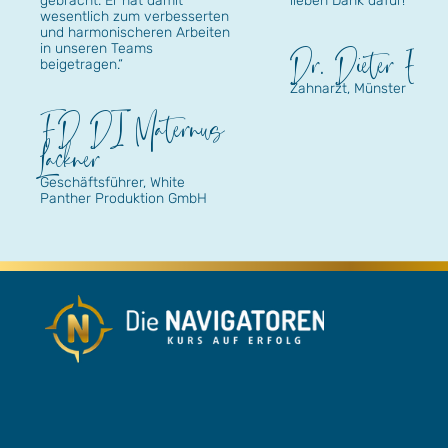
gebracht. Er hat damit
lieben Dank dafür!“
wesentlich zum verbesserten
und harmonischeren Arbeiten
Dr. Dieter Epp
in unseren Teams
beigetragen.“
Zahnarzt, Münster
FD DI Maternus
Lackner
Geschäftsführer, White
Panther Produktion GmbH