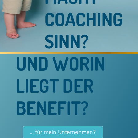
COACHING
SINN?
UND WORIN
LIEGT DER
BENEFIT?
... für mein Unternehmen?