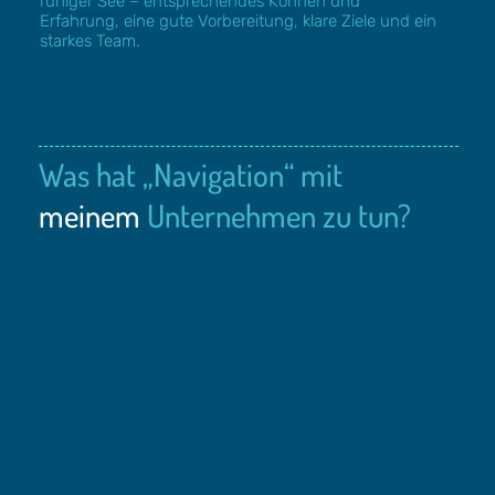
ruhiger See – entsprechendes Können und
Erfahrung, eine gute Vorbereitung, klare Ziele und ein
starkes Team.
Was hat „Navigation“ mit
meinem
Unternehmen zu tun?
Denn leider scheint nicht immer die Sonne, der Wind
kann uns entgegenblasen, die See kann rauer werden,
wir werden von anderen Schiffen überholt, die besser
vorbereitet waren, es müssen Klippen umfahren und
Untiefen umschifft werden und es muss auch mal der
Kurs komplett geändert werden, um das Ziel doch noch
zu erreichen.
Um in der Seemannssprache zu bleiben, fallen Ihnen mit
Sicherheit einige Unternehmen ein, die noch am
Schlingern sind, andere die es geschafft haben, wieder
in ruhigeres Fahrwasser zu kommen und wieder andere,
die bereits gekentert sind. Wir verstehen uns als die
Navigatoren, die zu Ihnen an Bord kommen, niemals als