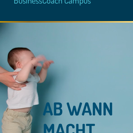
BusinessCoach Campus
AB WANN
MACHT