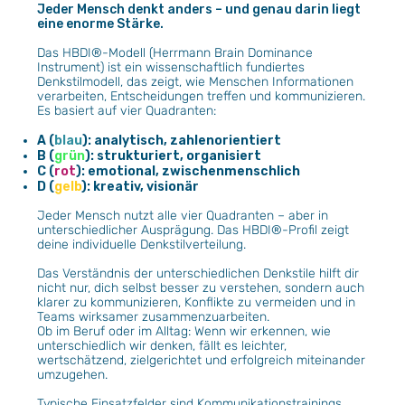
Jeder Mensch denkt anders – und genau darin liegt
eine enorme Stärke.
Das HBDI®-Modell (Herrmann Brain Dominance
Instrument) ist ein wissenschaftlich fundiertes
Denkstilmodell, das zeigt, wie Menschen Informationen
verarbeiten, Entscheidungen treffen und kommunizieren.
Es basiert auf vier Quadranten:
A (
blau
): analytisch, zahlenorientiert
B (
grün
): strukturiert, organisiert
C (
rot
): emotional, zwischenmenschlich
D (
gelb
): kreativ, visionär
Jeder Mensch nutzt alle vier Quadranten – aber in
unterschiedlicher Ausprägung. Das HBDI®-Profil zeigt
deine individuelle Denkstilverteilung.
Das Verständnis der unterschiedlichen Denkstile hilft dir
nicht nur, dich selbst besser zu verstehen, sondern auch
klarer zu kommunizieren, Konflikte zu vermeiden und in
Teams wirksamer zusammenzuarbeiten.
Ob im Beruf oder im Alltag: Wenn wir erkennen, wie
unterschiedlich wir denken, fällt es leichter,
wertschätzend, zielgerichtet und erfolgreich miteinander
umzugehen.
Typische Einsatzfelder sind Kommunikationstrainings,