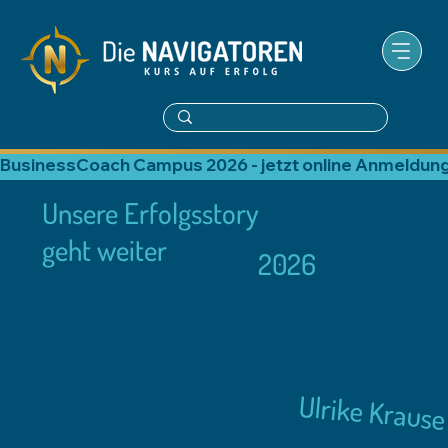
BusinessCoach Campus 2026 - jetzt online Anmeldung
Unsere Erfolgsstory
geht weiter
2026
Vom
11. - 13. November 2026
treffen
sich wieder die Coaches aus den
vergangenen Ausbildungsseminaren.
Ulrike Krause
Unser diesjähriges Programm formt
sich gerade.