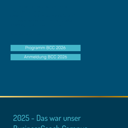
So können wir jetzt schon voller
Freunde mitteilen,
dass wir Ulrike Krause als Referentin
für das spannende Thema "
Design
Thinking
" gewinnen konnten.
Alle weiteren Detail:
Programm BCC 2026
Anmeldung BCC 2026
2025 - Das war unser